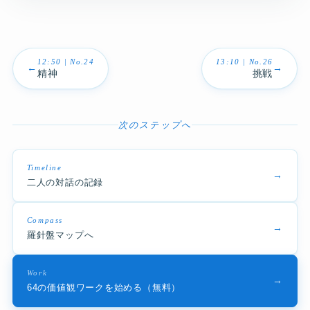
12:50 | No.24
13:10 | No.26
←
→
精神
挑戦
次のステップへ
Timeline
→
二人の対話の記録
Compass
→
羅針盤マップへ
Work
→
64の価値観ワークを始める（無料）