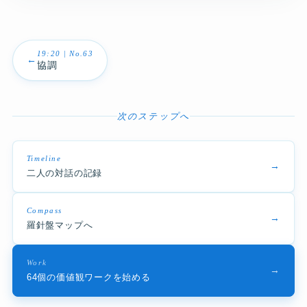
19:20 | No.63
←
協調
次のステップへ
Timeline
→
二人の対話の記録
Compass
→
羅針盤マップへ
Work
→
64個の価値観ワークを始める