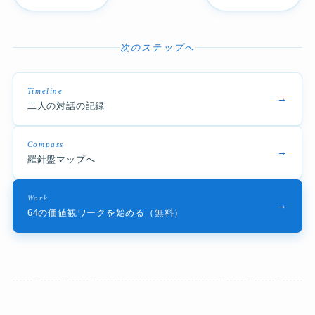
次のステップへ
Timeline
→
二人の対話の記録
Compass
→
羅針盤マップへ
Work
→
64の価値観ワークを始める（無料）